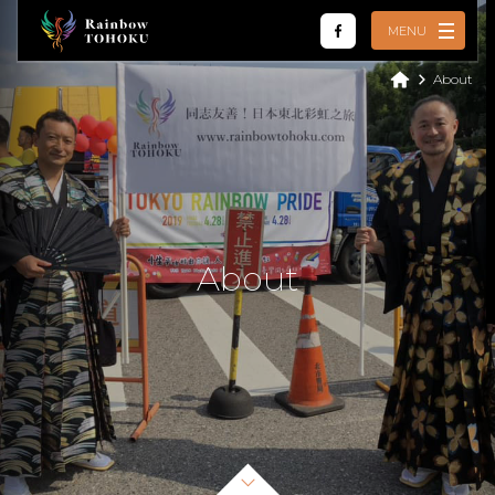
MENU
About
Home
What we do
Review
Partner
A
b
o
u
t
Tour
LGBTQ
About
English
繁體中文
简体中文
Español